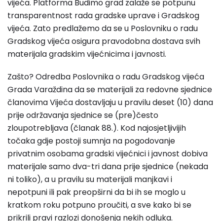
vijeća. Platforma Budimo grad zalaže se potpunu
transparentnost rada gradske uprave i Gradskog
vijeća. Zato predlažemo da se u Poslovniku o radu
Gradskog vijeća osigura pravodobna dostava svih
materijala gradskim vijećnicima i javnosti.
Zašto? Odredba Poslovnika o radu Gradskog vijeća
Grada Varaždina da se materijali za redovne sjednice
članovima Vijeća dostavljaju u pravilu deset (10) dana
prije održavanja sjednice se (pre)često
zloupotrebljava (članak 88.). Kod najosjetljivijih
točaka gdje postoji sumnja na pogodovanje
privatnim osobama gradski vijećnici i javnost dobiva
materijale samo dva-tri dana prije sjednice (nekada
ni toliko), a u pravilu su materijali manjkavi i
nepotpuni ili pak preopširni da bi ih se moglo u
kratkom roku potpuno proučiti, a sve kako bi se
prikrili pravi razlozi donošenja nekih odluka.