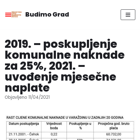
Budimo Grad
Skip
to
content
2019. – poskupljenje
komunalne naknade
za 25%, 2021. –
uvođenje mjesečne
naplate
Objavljeno
11/04/2021