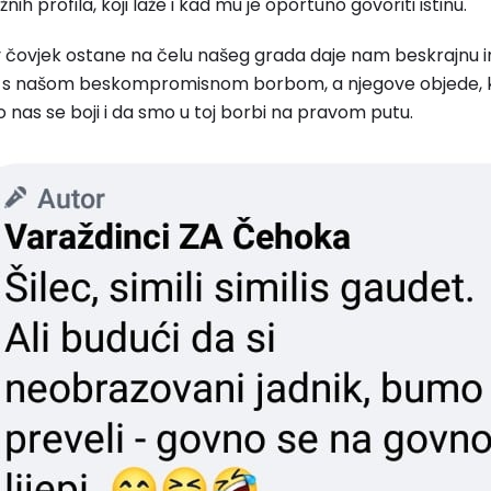
h profila, koji laže i kad mu je oportuno govoriti istinu.
čovjek ostane na čelu našeg grada daje nam beskrajnu ins
 s našom beskompromisnom borbom, a njegove objede, kle
 nas se boji i da smo u toj borbi na pravom putu.