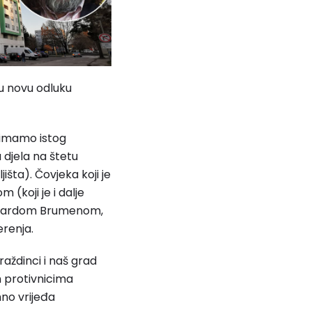
ju novu odluku
t imamo istog
 djela na štetu
šta). Čovjeka koji je
 (koji je i dalje
Eduardom Brumenom,
renja.
raždinci i naš grad
m protivnicima
mno vrijeđa