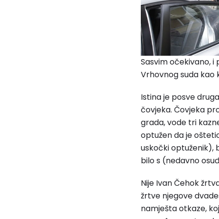
Sasvim očekivano, i 
Vrhovnog suda kao k
Istina je posve drug
čovjeka. Čovjeka pro
grada, vode tri kazn
optužen da je oštetio
uskočki optuženik),
bilo s (nedavno osu
Nije Ivan Čehok žrtv
žrtve njegove dvadese
namješta otkaze, koji