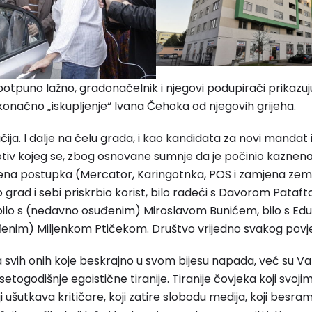
potpuno lažno, gradonačelnik i njegovi podupirači prikazu
onačno „iskupljenje“ Ivana Čehoka od njegovih grijeha.
ačija. I dalje na čelu grada, i kao kandidata za novi manda
tiv kojeg se, zbog osnovane sumnje da je počinio kaznena
ena postupka (Mercator, Karingotnka, POS i zamjena zemlji
 grad i sebi priskrbio korist, bilo radeći s Davorom Pataftom
 bilo s (nedavno osuđenim) Miroslavom Bunićem, bilo s 
đenim) Miljenkom Ptičekom. Društvo vrijedno svakog povje
a svih onih koje beskrajno u svom bijesu napada, već su Va
togodišnje egoistične tiranije. Tiranije čovjeka koji svoji
 ušutkava kritičare, koji zatire slobodu medija, koji besra