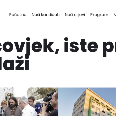
Početna
Naši kandidati
Naši ciljevi
Program
M
čovjek, iste p
laži